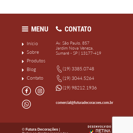
MENU
CONTATO
Início
Av. São Paulo, 857
Jardim Nova Veneza,
Sobre
Sumaré - SP | 13177-419
Produtos
(19) 3385.0748
Blog
Contato
(19) 3044.5264
(19) 98212.1936
comercial@futuradecoracoes.com.br
©
Futura Decorações
|